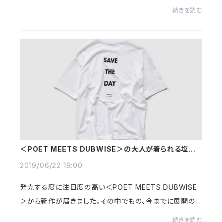
ました。＜ラプアンカンクリ＞では度々目にしてきた鹿児島
続きを読む
睦さんのデザイン。元来陶芸家...
＜POET MEETS DUBWISE＞の大人が着られる塩梅
のビッグシルエットTシャツ
2019/06/22 19:00
発売する度に注目度の高い＜POET MEETS DUBWISE
＞から新作が届きました。その中でもの、今までに展開の
ないTシャツをご紹介します。 どの辺がビッグシルエット？
続きを読む