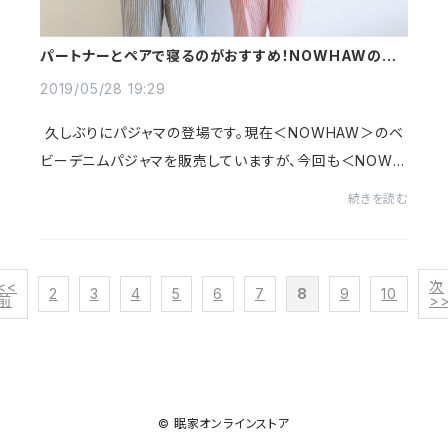
パートナーとペアで寝るのがおすすめ！NOWHAWのキョ
ンシーパジャマ(ストライプ)
2019/05/28 19:29
久しぶりにパジャマの登場です。現在＜NOWHAW＞のベ
ビーデニムパジャマを販売していますが、今回も＜NOWH
AW＞のもの。パジャマ然としたオーソドックスなストライ
続きを読む
プの生地を使っていますが、チャイナボタン...
<<
次
2
3
4
5
6
7
8
9
10
前
>
© 眠家オンラインストア