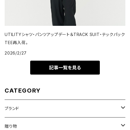
UTILITYシャツ・パンツアップデート＆TRACK SUIT・テックパック
TEE再入荷。
2026/2/27
記事一覧を見る
CATEGORY
ブランド
DON'T SLEEP
贈り物