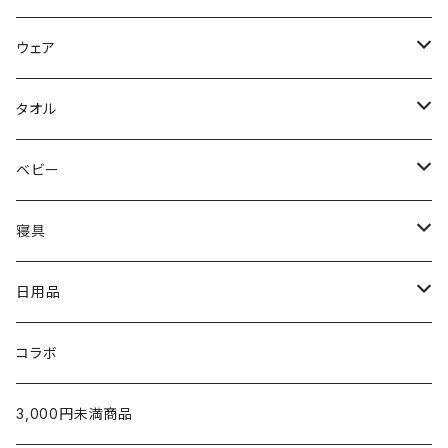
FreshService
母の日ギフト
ウェア
N.HOOLYWOOD
出産祝い
メンズウェア
タオル
〜5,000円
Hippopotamus
結婚祝い
レディースウェア
タオル
ベビー
5,001〜10,000円
〜5,000円
限定カラー
oblada
新築・引越祝い
Tシャツ
ホームグッズ
出産ご準備
寝具
10,001円〜
5,001〜10,000円
〜5,000円
fog linen work
内祝い（お返し）
スウェット・パーカー
家族みんなで使える
枕
日用品
新生児から使える
10,001円〜
5,001〜10,000円
〜5,000円
U字枕
LAPUAN KANKURIT
タオルギフト
シャツ
出産祝いに
タオルケット・肌掛け
グッズ
コラボ
生後5ヶ月以降のお子さまへ
10,000円〜
5,001~10,000円
枕カバー
チーフタオル
POET MEETS DUBWISE
¥1,000〜¥2,999
カーディガン
ベビー服／小物
シーツ・カバー
テーブルウェア
3,000円未満商品