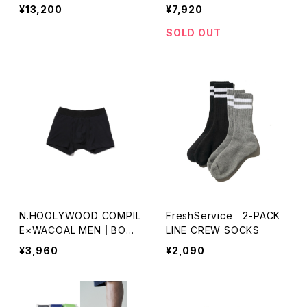
W NECK
P｜Sleep slash TEE
¥13,200
¥7,920
SOLD OUT
N.HOOLYWOOD COMPIL
FreshService｜2-PACK
E×WACOAL MEN｜BOXE
LINE CREW SOCKS
R BRIEFS｜WT3423
¥3,960
¥2,090