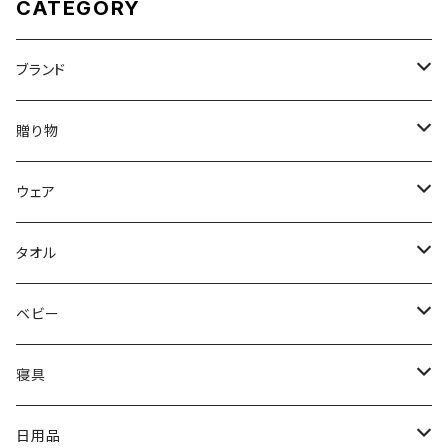
CATEGORY
ブランド
DON'T SLEEP
贈り物
FreshService
母の日ギフト
ウェア
N.HOOLYWOOD
出産祝い
メンズウェア
タオル
〜5,000円
Hippopotamus
結婚祝い
レディースウェア
タオル
ベビー
5,001〜10,000円
〜5,000円
限定カラー
oblada
新築・引越祝い
Tシャツ
ホームグッズ
出産ご準備
寝具
10,001円〜
5,001〜10,000円
〜5,000円
fog linen work
内祝い（お返し）
スウェット・パーカー
家族みんなで使える
枕
日用品