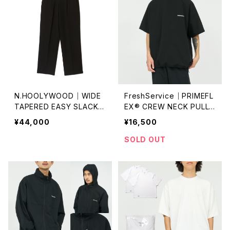
N.HOOLYWOOD｜WIDE
FreshService｜PRIMEFL
TAPERED EASY SLACKS
EX® CREW NECK PULLO
｜PT06-095
VER
¥44,000
¥16,500
SOLD OUT