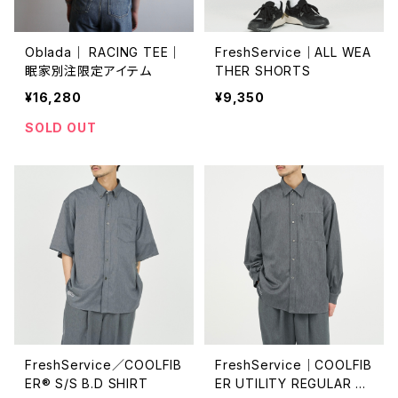
Oblada｜ RACING TEE｜
FreshService｜ALL WEA
眠家別注限定アイテム
THER SHORTS
¥16,280
¥9,350
SOLD OUT
FreshService／COOLFIB
FreshService｜COOLFIB
ER® S/S B.D SHIRT
ER UTILITY REGULAR C