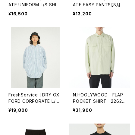
ATE UNIFORM L/S SHIR
ATE EASY PANTS【8月8
T【8月8日(土)再入荷】
日(土)再入荷】
¥16,500
¥13,200
FreshService｜DRY OX
N.HOOLYWOOD｜FLAP
FORD CORPORATE L/S
POCKET SHIRT｜2262-
B.D SHIRT
SH26-102
¥19,800
¥31,900