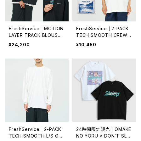
FreshService｜MOTION
FreshService｜2-PACK
LAYER TRACK BLOUSO
TECH SMOOTH CREW
N
NECK
¥24,200
¥10,450
FreshService｜2-PACK
24時間限定販売｜OMAKE
TECH SMOOTH L/S CRE
NO YORU × DON’T SLEE