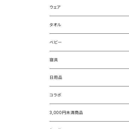
FreshService
母の日ギフト
ウェア
N.HOOLYWOOD
出産祝い
メンズウェア
タオル
〜5,000円
Hippopotamus
結婚祝い
レディースウェア
タオル
ベビー
5,001〜10,000円
〜5,000円
限定カラー
oblada
新築・引越祝い
Tシャツ
ホームグッズ
出産ご準備
寝具
10,001円〜
5,001〜10,000円
〜5,000円
fog linen work
内祝い（お返し）
スウェット・パーカー
家族みんなで使える
枕
日用品
新生児から使える
10,001円〜
5,001〜10,000円
〜5,000円
U字枕
LAPUAN KANKURIT
タオルギフト
シャツ
出産祝いに
タオルケット・肌掛け
グッズ
コラボ
生後5ヶ月以降のお子さまへ
10,000円〜
5,001~10,000円
枕カバー
チーフタオル
POET MEETS DUBWISE
¥1,000〜¥2,999
カーディガン
ベビー服／小物
シーツ・カバー
テーブルウェア
3,000円未満商品
家族みんなで使える
10,001円〜
ウォッシュタオル
シーツ