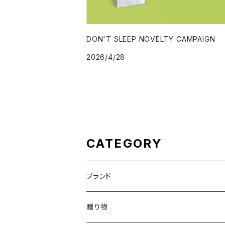
DON'T SLEEP NOVELTY CAMPAIGN
2026/4/28
CATEGORY
ブランド
DON'T SLEEP
贈り物