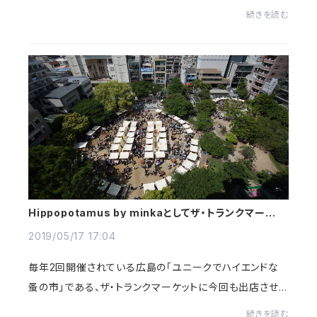
が全品送料無料となっています。なんせ、お店のある新潟
続きを読む
市もとても暑い。このブログを書いている5月20日は2...
Hippopotamus by minkaとしてザ・トランクマーケッ
トに出店します
2019/05/17 17:04
毎年2回開催されている広島の「ユニークでハイエンドな
蚤の市」である、ザ・トランクマーケットに今回も出店させて
いただきます。開催は5月18日(11〜20時)、19日(11時〜17
続きを読む