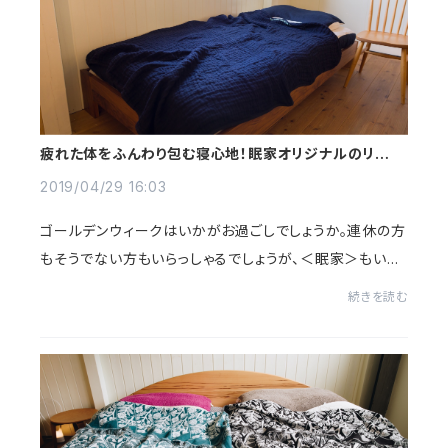
疲れた体をふんわり包む寝心地！眠家オリジナルのリネン
5重ガーゼケット
2019/04/29 16:03
ゴールデンウィークはいかがお過ごしでしょうか。連休の方
もそうでない方もいらっしゃるでしょうが、＜眠家＞もいつ
もどおり通常営業中です。＜眠家＞で定番的に作り続けて
続きを読む
いる、リネン5重ガーゼケットの新色が...