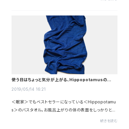
時)。袋町公園というところです(雨天時中...
使う日はちょっと気分が上がる、Hippopotamusのバス
タオル
2019/05/14 16:21
＜眠家＞でもベストセラーになっている＜Hippopotamu
s＞のバスタオル。お風呂上がりの体の表面をしっかりと、
そして優しく拭き取ることができる＜眠家＞の定番中の定
続きを読む
番です。私も家で使っています。全てが＜Hippo...