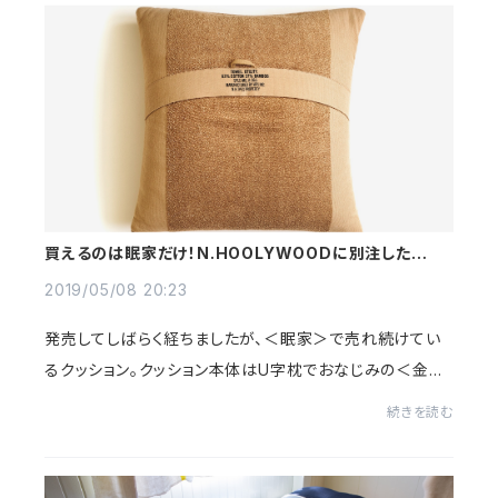
買えるのは眠家だけ！N.HOOLYWOODに別注したクッ
ション
2019/05/08 20:23
発売してしばらく経ちましたが、＜眠家＞で売れ続けてい
るクッション。クッション本体はU字枕でおなじみの＜金澤
屋＞が、そしてクッションカバーは＜Hippopotamus＞が
続きを読む
生産を担当。定番展開中である、＜N.HOOLYWOO...