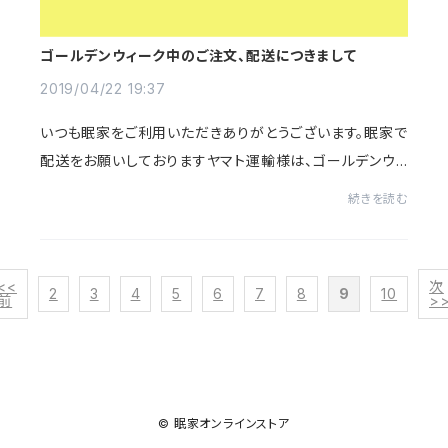
ゴールデンウィーク中のご注文、配送につきまして
2019/04/22 19:37
いつも眠家をご利用いただきありがとうございます。眠家で
配送をお願いしておりますヤマト運輸様は、ゴールデンウィ
ーク期間である2019年4月27日(土)から5月6日(月)も通
続きを読む
常通り荷受け・お届けを行っておりますが、...
<<
次
2
3
4
5
6
7
8
9
10
前
>
© 眠家オンラインストア