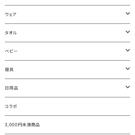
FreshService
母の日ギフト
ウェア
N.HOOLYWOOD
出産祝い
メンズウェア
タオル
〜5,000円
Hippopotamus
結婚祝い
レディースウェア
タオル
ベビー
5,001〜10,000円
〜5,000円
限定カラー
oblada
新築・引越祝い
Tシャツ
ホームグッズ
出産ご準備
寝具
10,001円〜
5,001〜10,000円
〜5,000円
fog linen work
内祝い（お返し）
スウェット・パーカー
家族みんなで使える
枕
日用品
新生児から使える
10,001円〜
5,001〜10,000円
〜5,000円
U字枕
LAPUAN KANKURIT
タオルギフト
シャツ
出産祝いに
タオルケット・肌掛け
グッズ
コラボ
生後5ヶ月以降のお子さまへ
10,000円〜
5,001~10,000円
枕カバー
チーフタオル
POET MEETS DUBWISE
¥1,000〜¥2,999
カーディガン
ベビー服／小物
シーツ・カバー
テーブルウェア
3,000円未満商品