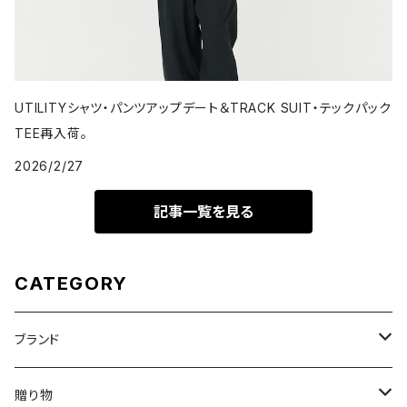
UTILITYシャツ・パンツアップデート＆TRACK SUIT・テックパック
TEE再入荷。
2026/2/27
記事一覧を見る
CATEGORY
ブランド
DON'T SLEEP
贈り物