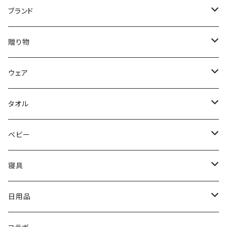
ブランド
DON'T SLEEP
贈り物
FreshService
母の日ギフト
ウェア
N.HOOLYWOOD
出産祝い
メンズウェア
タオル
〜5,000円
Hippopotamus
結婚祝い
レディースウェア
タオル
ベビー
5,001〜10,000円
〜5,000円
限定カラー
oblada
新築・引越祝い
Tシャツ
ホームグッズ
出産ご準備
寝具
10,001円〜
5,001〜10,000円
〜5,000円
fog linen work
内祝い（お返し）
スウェット・パーカー
家族みんなで使える
枕
日用品
新生児から使える
10,001円〜
5,001〜10,000円
〜5,000円
U字枕
LAPUAN KANKURIT
タオルギフト
シャツ
出産祝いに
タオルケット・肌掛け
グッズ