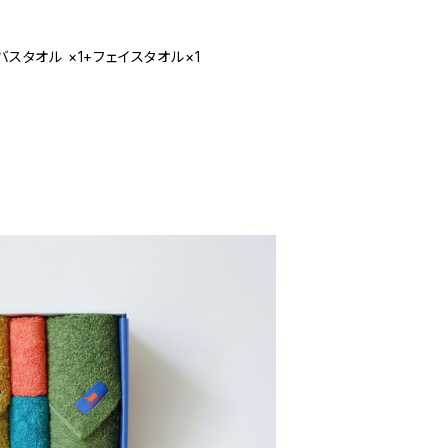
Hippopotamus｜ギフトセット バスタオル ×1+フェイスタオル×1