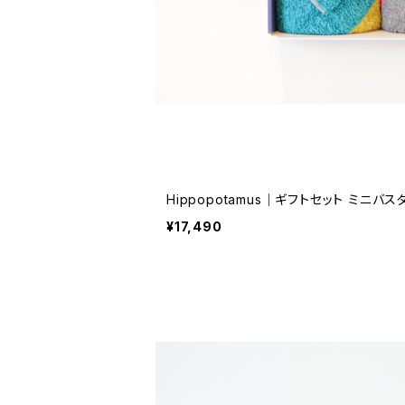
Hippopotamus｜ギフ
¥17,490