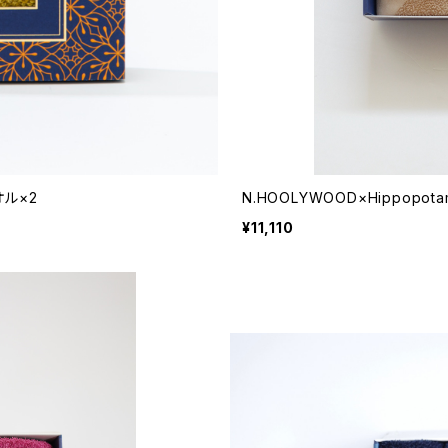
オル×2
N.HOOLYWOOD×Hippopo
¥11,110