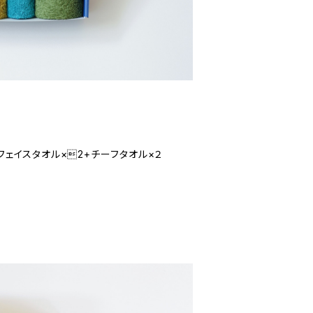
Hippopotamus｜ギフトセット フェイスタオル×2+チーフタオル×２