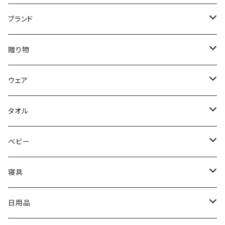
ブランド
DON'T SLEEP
贈り物
FreshService
母の日ギフト
ウェア
N.HOOLYWOOD
出産祝い
メンズウェア
タオル
〜5,000円
Hippopotamus
結婚祝い
レディースウェア
タオル
ベビー
5,001〜10,000円
〜5,000円
限定カラー
oblada
新築・引越祝い
Tシャツ
ホームグッズ
出産ご準備
寝具
10,001円〜
5,001〜10,000円
〜5,000円
fog linen work
内祝い（お返し）
スウェット・パーカー
家族みんなで使える
枕
日用品