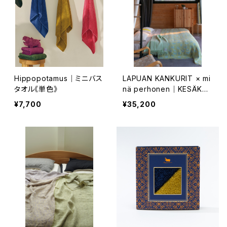
Hippopotamus｜ミニバス
LAPUAN KANKURIT × mi
タオル《単色》
nä perhonen｜KESÄKUK
KA リネンブランケット 145×
¥7,700
¥35,200
260cm