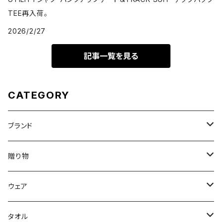
TEE再入荷。
2026/2/27
記事一覧を見る
CATEGORY
ブランド
DON'T SLEEP
贈り物
FreshService
母の日ギフト
ウェア
N.HOOLYWOOD
出産祝い
メンズウェア
タオル