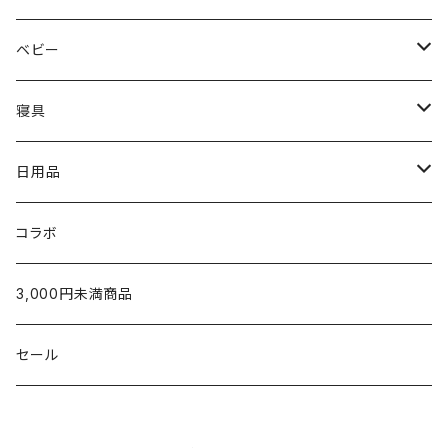
〜5,000円
Hippopotamus
結婚祝い
レディースウェア
タオル
ベビー
5,001〜10,000円
〜5,000円
限定カラー
oblada
新築・引越祝い
Tシャツ
ホームグッズ
出産ご準備
寝具
10,001円〜
5,001〜10,000円
〜5,000円
fog linen work
内祝い（お返し）
スウェット・パーカー
家族みんなで使える
枕
日用品
新生児から使える
10,001円〜
5,001〜10,000円
〜5,000円
U字枕
LAPUAN KANKURIT
タオルギフト
シャツ
出産祝いに
タオルケット・肌掛け
グッズ
コラボ
生後5ヶ月以降のお子さまへ
10,000円〜
5,001~10,000円
枕カバー
チーフタオル
POET MEETS DUBWISE
¥1,000〜¥2,999
カーディガン
ベビー服／小物
シーツ・カバー
テーブルウェア
3,000円未満商品
家族みんなで使える
10,001円〜
ウォッシュタオル
シーツ
金澤屋
¥3,000〜¥4,999
パンツ
タオル製品
パジャマ
ラグ
セール
2人目以降のお子さまへ
フェイスタオル
掛けカバー
SUAVINA
¥5,000〜¥9,999
ソックス
クッション
洗剤
ママへのねぎらいに