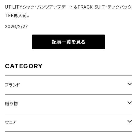
UTILITYシャツ・パンツアップデート＆TRACK SUIT・テックパック
TEE再入荷。
2026/2/27
記事一覧を見る
CATEGORY
ブランド
DON'T SLEEP
贈り物
FreshService
母の日ギフト
ウェア