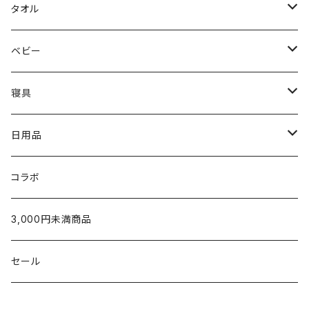
N.HOOLYWOOD
出産祝い
メンズウェア
タオル
〜5,000円
Hippopotamus
結婚祝い
レディースウェア
タオル
ベビー
5,001〜10,000円
〜5,000円
限定カラー
oblada
新築・引越祝い
Tシャツ
ホームグッズ
出産ご準備
寝具
10,001円〜
5,001〜10,000円
〜5,000円
fog linen work
内祝い（お返し）
スウェット・パーカー
家族みんなで使える
枕
日用品
新生児から使える
10,001円〜
5,001〜10,000円
〜5,000円
U字枕
LAPUAN KANKURIT
タオルギフト
シャツ
出産祝いに
タオルケット・肌掛け
グッズ
コラボ
生後5ヶ月以降のお子さまへ
10,000円〜
5,001~10,000円
枕カバー
チーフタオル
POET MEETS DUBWISE
¥1,000〜¥2,999
カーディガン
ベビー服／小物
シーツ・カバー
テーブルウェア
3,000円未満商品
家族みんなで使える
10,001円〜
ウォッシュタオル
シーツ
金澤屋
¥3,000〜¥4,999
パンツ
タオル製品
パジャマ
ラグ
セール
2人目以降のお子さまへ
フェイスタオル
掛けカバー
SUAVINA
¥5,000〜¥9,999
ソックス
クッション
洗剤