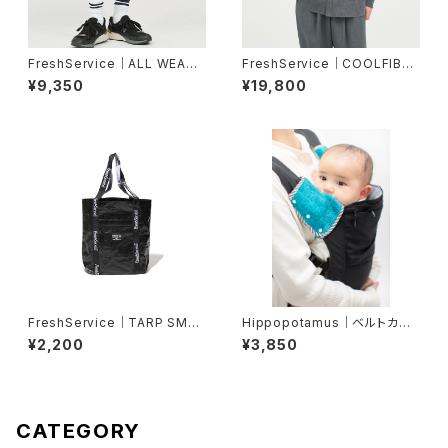
FreshService｜ALL WEATH
FreshService｜COOLFIBER
ER SHORTS
UTILITY REGULAR COLLAR
¥9,350
¥19,800
SHIRT
FreshService｜TARP SMAL
Hippopotamus｜ベルトカバ
L TOTE
ー
¥2,200
¥3,850
CATEGORY