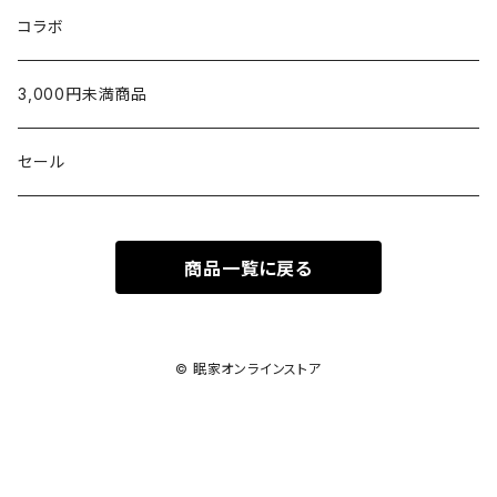
新生児から使える
10,001円〜
5,001〜10,000円
〜5,000円
U字枕
LAPUAN KANKURIT
タオルギフト
シャツ
出産祝いに
タオルケット・肌掛け
グッズ
コラボ
生後5ヶ月以降のお子さまへ
10,000円〜
5,001~10,000円
枕カバー
チーフタオル
POET MEETS DUBWISE
¥1,000〜¥2,999
カーディガン
ベビー服／小物
シーツ・カバー
テーブルウェア
3,000円未満商品
家族みんなで使える
10,001円〜
ウォッシュタオル
シーツ
金澤屋
¥3,000〜¥4,999
パンツ
タオル製品
パジャマ
ラグ
セール
2人目以降のお子さまへ
フェイスタオル
掛けカバー
SUAVINA
¥5,000〜¥9,999
ソックス
クッション
洗剤
ママへのねぎらいに
商品一覧に戻る
バスタオル
VITAL MATERIAL
¥10,000以上
シューズ
ベッド
ハンド・ボディケア
バッグ
© 眠家オンラインストア
ストール