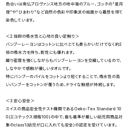
色合いは南仏プロヴァンス地方の地中海のブルー、ゴッホの"星月
夜"や"ひまわり"など自然の色彩や印象派の絵画から着想を得て
染色しています。
＜2.抜群の吸水性と心地の良い足触り＞
バンブーレーヨンはコットンに比べとても柔らかいだけでなく約2
倍の吸水力を持ち、乾性にも優れます。
織り密度を強くしながらもバンブーレーヨンを交織しているので、
しなやかで感触が優しいタオルです。
特にバンブーのパイルをコットンより短くすることで、吸水性の高
いバンブーをコットンが覆うため、ドライな触感が持続します。
＜3.安心安全＞
スイスの商品安全性テスト機関であるOeko-Tex Standard 10
0(エコテックス規格100)の中で、最も基準が厳しい幼児用商品対
象のclass1(幼児が口に入れても安全)の認定を受けています。