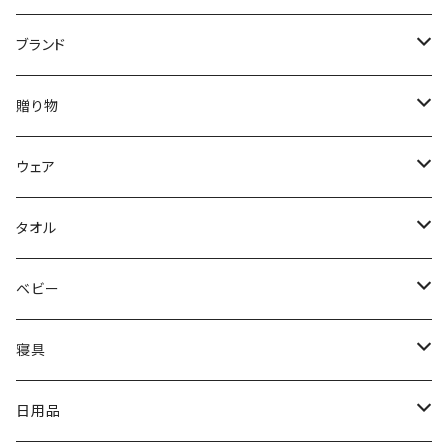
ブランド
DON'T SLEEP
贈り物
FreshService
母の日ギフト
ウェア
N.HOOLYWOOD
出産祝い
メンズウェア
タオル
〜5,000円
Hippopotamus
結婚祝い
レディースウェア
タオル
ベビー
5,001〜10,000円
〜5,000円
限定カラー
oblada
新築・引越祝い
Tシャツ
ホームグッズ
出産ご準備
寝具
10,001円〜
5,001〜10,000円
〜5,000円
fog linen work
内祝い（お返し）
スウェット・パーカー
家族みんなで使える
枕
日用品