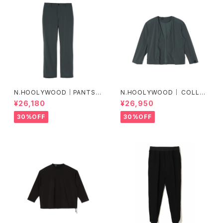
N.HOOLYWOOD｜PANTS｜
N.HOOLYWOOD｜ COLLAR
2251-PT23-005 peg
LESS BLOUSON｜2251-BL0
¥26,180
¥26,950
9-005
30%OFF
30%OFF