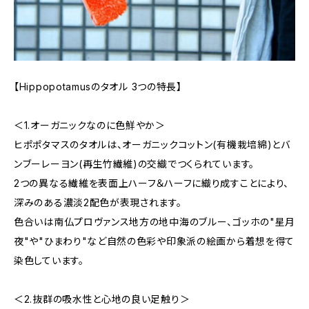
【Hippopotamusのタオル 3つの特長】
＜1.オーガニックなのに色鮮やか＞
ヒポポタマスのタオルは、オーガニックコットン(有機栽培綿)とバ
ンブーレーヨン(再生竹繊維)の交織でつくられています。
2つの異なる繊維を表面上ハーフ＆ハーフに織り成すことにより、
深みのある濃淡2配色が表現されます。
色合いは南仏プロヴァンス地方の地中海のブルー、ゴッホの"星月
夜"や"ひまわり"など自然の色彩や印象派の絵画から着想を得て
染色しています。
＜2.抜群の吸水性と心地の良い足触り＞