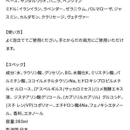
ベース：サンダルウッド、バニラ、ベンゾィン
ミドル：イランイラン、ラベンダー、ゼラニウム、パルマローザ、ジャ
スミン、カルダモン、クラリセージ、ヴェチヴァー
【使い方】
よく泡立ててご使用ください。手とからだの両方にご使用いただけ
ます。
【スペック】
成分：水、ラウリン酸、グリセリン、BG、水酸化K、ミリスチン酸、パ
ルミチン酸、ココイルメチルタウリンNa、ヒドロキシプロピルメチ
ルセ ルロース、(アスペルギルス/サッカロミセス)/コメ発酵エキス
液、 ジステアリン酸グリコール、(カプリリルカプリル) グルコシド、
(スチ レン/VP)コポリマー、エチドロン酸4Na、フェノキシエタノー
ル、 香料、エタノール
容量:380ml
製造国:日本