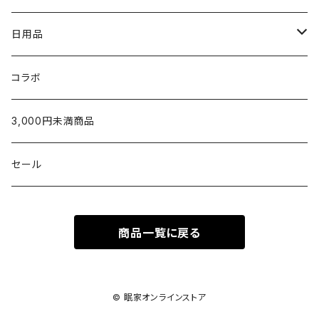
10,001円〜
5,001〜10,000円
〜5,000円
fog linen work
内祝い（お返し）
スウェット・パーカー
家族みんなで使える
枕
日用品
新生児から使える
10,001円〜
5,001〜10,000円
〜5,000円
U字枕
LAPUAN KANKURIT
タオルギフト
シャツ
出産祝いに
タオルケット・肌掛け
グッズ
コラボ
生後5ヶ月以降のお子さまへ
10,000円〜
5,001~10,000円
枕カバー
チーフタオル
POET MEETS DUBWISE
¥1,000〜¥2,999
カーディガン
ベビー服／小物
シーツ・カバー
テーブルウェア
3,000円未満商品
家族みんなで使える
10,001円〜
ウォッシュタオル
シーツ
金澤屋
¥3,000〜¥4,999
パンツ
タオル製品
パジャマ
ラグ
セール
2人目以降のお子さまへ
フェイスタオル
掛けカバー
SUAVINA
¥5,000〜¥9,999
ソックス
クッション
洗剤
ママへのねぎらいに
商品一覧に戻る
バスタオル
VITAL MATERIAL
¥10,000以上
シューズ
ベッド
ハンド・ボディケア
バッグ
© 眠家オンラインストア