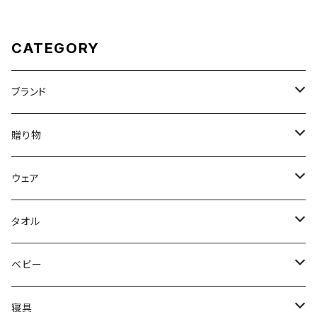
CATEGORY
ブランド
DON'T SLEEP
贈り物
FreshService
母の日ギフト
ウェア
N.HOOLYWOOD
出産祝い
メンズウェア
タオル
〜5,000円
Hippopotamus
結婚祝い
レディースウェア
タオル
ベビー
5,001〜10,000円
〜5,000円
限定カラー
oblada
新築・引越祝い
Tシャツ
ホームグッズ
出産ご準備
寝具