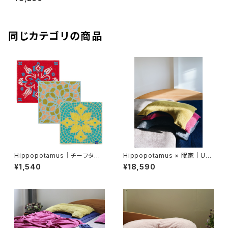
＋ウォッシュタオル×1
同じカテゴリの商品
Hippopotamus｜チーフタオ
Hippopotamus × 眠家｜U字
ル〈タイルコレクション〉
枕カバー｜レギュラーサイズ【眠
¥1,540
¥18,590
家限定アイテム】