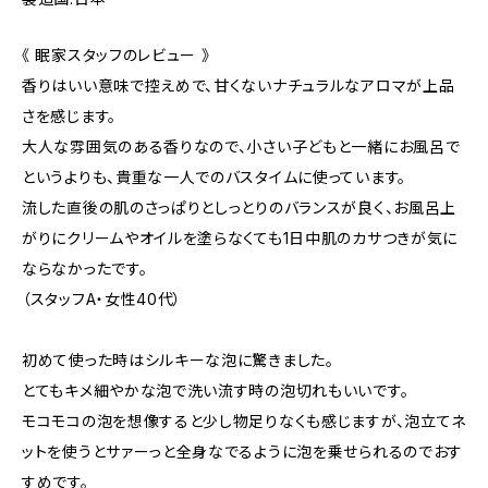
《 眠家スタッフのレビュー 》
香りはいい意味で控えめで、甘くないナチュラルなアロマが上品
さを感じます。
大人な雰囲気のある香りなので、小さい子どもと一緒にお風呂で
というよりも、貴重な一人でのバスタイムに使っています。
流した直後の肌のさっぱりとしっとりのバランスが良く、お風呂上
がりにクリームやオイルを塗らなくても1日中肌のカサつきが気に
ならなかったです。
（スタッフA・女性40代）
初めて使った時はシルキーな泡に驚きました。
とてもキメ細やかな泡で洗い流す時の泡切れもいいです。
モコモコの泡を想像すると少し物足りなくも感じますが、泡立てネ
ットを使うとサァーっと全身なでるように泡を乗せられるのでおす
すめです。