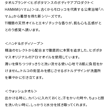
タオルブランド＜ヒポポタマ＞スのボディケアプロダクト＜
HAMAM(ハマム)＞は、古くからモロッコを代表する公衆浴場「ハ
マム」から着想を得た新シリーズです。
11種類の天然オイルとエキゾチックな香りが、肌も心も五感がと
とのう感覚へ誘います。
＜ハンド＆ボディソープ＞
精油のセレクトから配合まで徹底的に本質を追求した、ヒポポタ
マスオリジナルのアロマオイルを使用しています。
潤いを保ちつつすっきりと洗い流せる使い心地でお肌に負担をか
けません。トルコの街並みを感じさせるボトルデザインが洗面所
を華やかに引き立てます。
＜ウォッシュタオル＞
出かける時に、カバンに入れておくと、汗をかいた時や、ちょっと顔
を洗いたい時に、しっかりと水分を拭き取ってくれます。