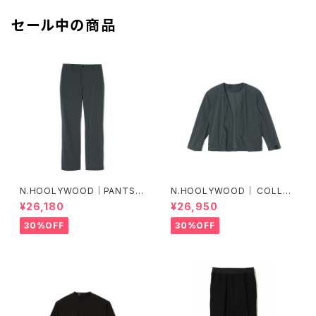
セール中の商品
N.HOOLYWOOD｜PANTS｜
N.HOOLYWOOD｜ COLLAR
2251-PT23-005 peg
LESS BLOUSON｜2251-BL0
¥26,180
¥26,950
9-005
30%OFF
30%OFF