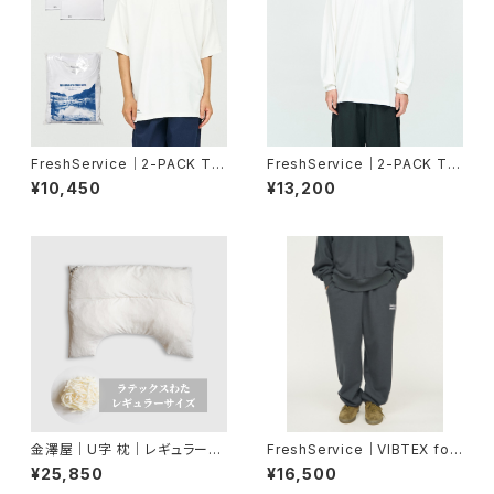
FreshService｜2-PACK TE
FreshService｜2-PACK TE
CH SMOOTH CREW NECK
CH SMOOTH L/S CREW NE
¥10,450
¥13,200
CK
金澤屋｜U字 枕｜レギュラーサ
FreshService｜VIBTEX for
イズ／本体 ラテックスわた
FreshService SWEAT PAN
¥25,850
¥16,500
TS