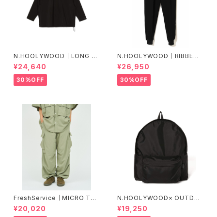
N.HOOLYWOOD｜LONG SL
N.HOOLYWOOD｜RIBBED P
EEVE T-SHIRT ｜2251-CS1
ANTS ｜2241-CP05-098 p
¥24,640
¥26,950
4-005 peg
eg
30%OFF
30%OFF
FreshService｜MICRO TYP
N.HOOLYWOOD× OUTDO
EWRITER CARGO PANTS
OR PRODUCTS｜BACKPAC
¥20,020
¥19,250
K(2251-AC02)