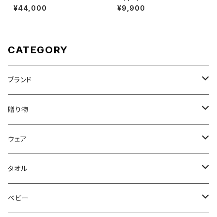
PERED EASY SLACKS｜PT0
¥44,000
¥9,900
6-095
CATEGORY
ブランド
DON'T SLEEP
贈り物
FreshService
母の日ギフト
ウェア
N.HOOLYWOOD
出産祝い
メンズウェア
タオル
〜5,000円
Hippopotamus
結婚祝い
レディースウェア
タオル
ベビー