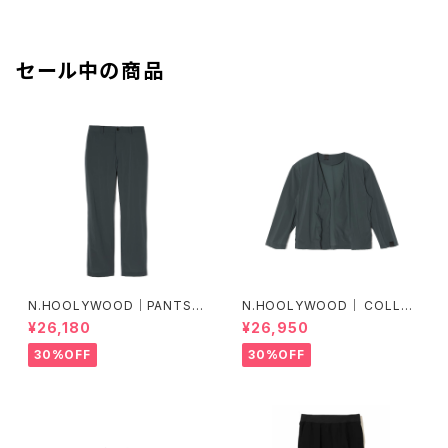
セール中の商品
N.HOOLYWOOD｜PANTS｜
N.HOOLYWOOD｜ COLLAR
2251-PT23-005 peg
LESS BLOUSON｜2251-BL0
¥26,180
¥26,950
9-005
30%OFF
30%OFF