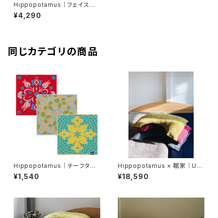
Hippopotamus｜フェイスタ
オル
¥4,290
同じカテゴリの商品
Hippopotamus｜チーフタオ
Hippopotamus × 眠家｜U字
ル〈タイルコレクション〉
枕カバー｜レギュラーサイズ【眠
¥1,540
¥18,590
家限定アイテム】