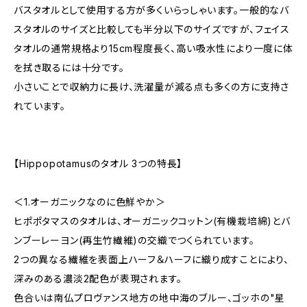
バスタオルとして使用する方が多くいらっしゃいます。一般的なバ
スタオルのサイズと比較しても半分以下のサイズですが、フェイス
タオルの通常規格より15cm程度長く、高い吸水性により一度に体
を拭き取るには十分です。
小さいことで収納力に長け、洗濯量が減る点も多くの方に支持さ
れています。
【Hippopotamusのタオル 3つの特長】
＜1.オーガニックなのに色鮮やか＞
ヒポポタマスのタオルは、オーガニックコットン(有機栽培綿)とバ
ンブーレーヨン(再生竹繊維)の交織でつくられています。
2つの異なる繊維を表面上ハーフ＆ハーフに織り成すことにより、
深みのある濃淡2配色が表現されます。
色合いは南仏プロヴァンス地方の地中海のブルー、ゴッホの"星