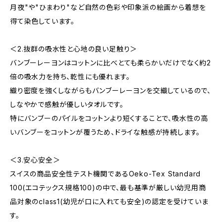
月夜"や"ひまわり"など自然の色彩や印象派の絵画から着想を
得て染色しています。
＜2.抜群の吸水性と心地の良い足触り＞
バンブーレーヨンはコットンに比べとても柔らかいだけでなく約2
倍の吸水力を持ち、乾性にも優れます。
織り密度を強くしながらもバンブーレーヨンを交織しているので、
しなやかで感触が優しいタオルです。
特にバンブーのパイルをコットンより短くすることで、吸水性の高
いバンブーをコットンが覆うため、ドライな触感が持続します。
＜3.安心安全＞
スイスの商品安全性テスト機関であるOeko-Tex Standard
100(エコテックス規格100)の中で、最も基準が厳しい幼児用商
品対象のclass1(幼児が口に入れても安全)の認定を受けていま
す。