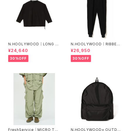
N.HOOLYWOOD｜LONG SL
N.HOOLYWOOD｜RIBBED P
EEVE T-SHIRT ｜2251-CS1
ANTS ｜2241-CP05-098 p
¥24,640
¥26,950
4-005 peg
eg
30%OFF
30%OFF
FreshService｜MICRO TYP
N.HOOLYWOOD× OUTDO