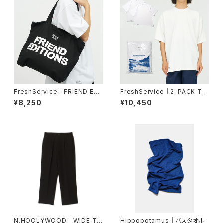
FreshService｜FRIEND EDI
FreshService｜2-PACK TE
TIONS CANVAS ZIP TOTE
CH SMOOTH CREW NECK
¥8,250
¥10,450
BAG
N.HOOLYWOOD｜WIDE TA
Hippopotamus｜バスタオル