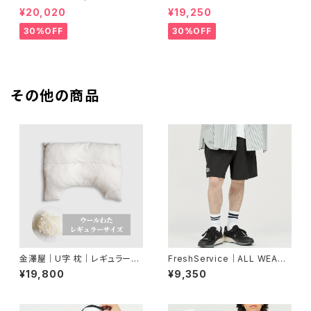
EWRITER CARGO PANTS
OR PRODUCTS｜BACKPAC
¥20,020
¥19,250
K(2251-AC02)
30%OFF
30%OFF
その他の商品
金澤屋｜U字 枕｜レギュラーサ
FreshService｜ALL WEATH
イズ／本体 ウールわた
ER SHORTS
¥19,800
¥9,350