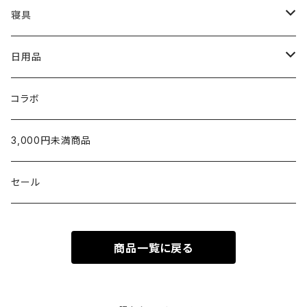
5,001〜10,000円
〜5,000円
限定カラー
oblada
新築・引越祝い
Tシャツ
ホームグッズ
出産ご準備
寝具
10,001円〜
5,001〜10,000円
〜5,000円
fog linen work
内祝い（お返し）
スウェット・パーカー
家族みんなで使える
枕
日用品
新生児から使える
10,001円〜
5,001〜10,000円
〜5,000円
U字枕
LAPUAN KANKURIT
タオルギフト
シャツ
出産祝いに
タオルケット・肌掛け
グッズ
コラボ
生後5ヶ月以降のお子さまへ
10,000円〜
5,001~10,000円
枕カバー
チーフタオル
POET MEETS DUBWISE
¥1,000〜¥2,999
カーディガン
ベビー服／小物
シーツ・カバー
テーブルウェア
3,000円未満商品
家族みんなで使える
10,001円〜
ウォッシュタオル
シーツ
金澤屋
¥3,000〜¥4,999
パンツ
タオル製品
パジャマ
ラグ
セール
2人目以降のお子さまへ
フェイスタオル
掛けカバー
SUAVINA
¥5,000〜¥9,999
ソックス
クッション
洗剤
ママへのねぎらいに
商品一覧に戻る
バスタオル
VITAL MATERIAL
¥10,000以上
シューズ
ベッド
ハンド・ボディケア
バッグ