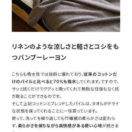
リネンのような涼しさと軽さとコシをも
つバンブーレーヨン
こちらも吸水性では抜群に優れており、
従来のコットンだ
けのパイルと比べると70%も吸水
してくれます。ですので、
サッと拭くだけでググッと吸ってくれて無駄な往復もなく拭
き取ることができるのです。
そして上記コットンとブレンドしたパイルは、タオルがドライ
な状態を保ってくれることに一役買っています。
使って、洗ってを繰り返しても竹繊維の柔らかさは変わら
ず、
柔らかさを保ちながら爽快感がある使い心地
が続きま