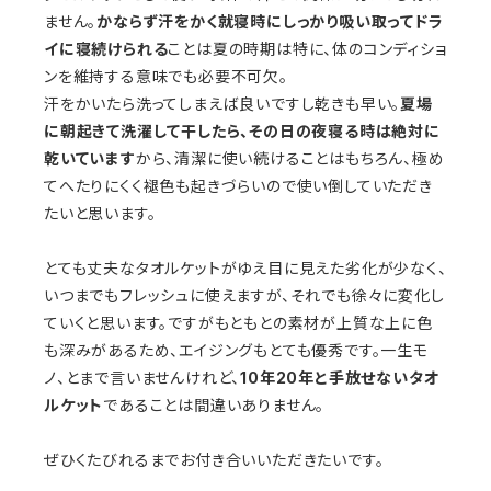
ません。
かならず汗をかく就寝時にしっかり吸い取ってドラ
イに寝続けられる
ことは夏の時期は特に、体のコンディショ
ンを維持する意味でも必要不可欠。
汗をかいたら洗ってしまえば良いですし乾きも早い。
夏場
に朝起きて洗濯して干したら、その日の夜寝る時は絶対に
乾いています
から、清潔に使い続けることはもちろん、極め
てへたりにくく褪色も起きづらいので使い倒していただき
たいと思います。
とても丈夫なタオルケットがゆえ目に見えた劣化が少なく、
いつまでもフレッシュに使えますが、それでも徐々に変化し
ていくと思います。ですがもともとの素材が上質な上に色
も深みがあるため、エイジングもとても優秀です。一生モ
ノ、とまで言いませんけれど、
10年20年と手放せないタオ
ルケット
であることは間違いありません。
ぜひくたびれるまでお付き合いいただきたいです。