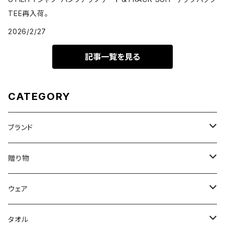
TEE再入荷。
2026/2/27
記事一覧を見る
CATEGORY
ブランド
DON'T SLEEP
贈り物
FreshService
母の日ギフト
ウェア
N.HOOLYWOOD
出産祝い
メンズウェア
タオル