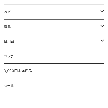
〜5,000円
Hippopotamus
結婚祝い
レディースウェア
タオル
ベビー
5,001〜10,000円
〜5,000円
限定カラー
oblada
新築・引越祝い
Tシャツ
ホームグッズ
出産ご準備
寝具
10,001円〜
5,001〜10,000円
〜5,000円
fog linen work
内祝い（お返し）
スウェット・パーカー
家族みんなで使える
枕
日用品
新生児から使える
10,001円〜
5,001〜10,000円
〜5,000円
U字枕
LAPUAN KANKURIT
タオルギフト
シャツ
出産祝いに
タオルケット・肌掛け
グッズ
コラボ
生後5ヶ月以降のお子さまへ
10,000円〜
5,001~10,000円
枕カバー
チーフタオル
POET MEETS DUBWISE
¥1,000〜¥2,999
カーディガン
ベビー服／小物
シーツ・カバー
テーブルウェア
3,000円未満商品
家族みんなで使える
10,001円〜
ウォッシュタオル
シーツ
金澤屋
¥3,000〜¥4,999
パンツ
タオル製品
パジャマ
ラグ
セール
2人目以降のお子さまへ
フェイスタオル
掛けカバー
SUAVINA
¥5,000〜¥9,999
ソックス
クッション
洗剤
ママへのねぎらいに