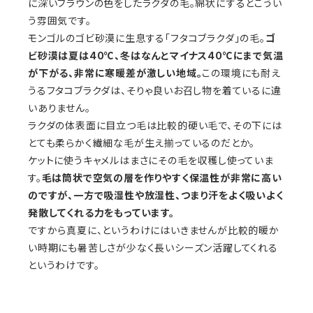
に深いブラウンの色をしたラクダの毛。綿状にするとこうい
う雰囲気です。
モンゴルのゴビ砂漠に生息する「フタコブラクダ」の毛。
ゴ
ビ砂漠は夏は40℃、冬はなんとマイナス40℃にまで気温
が下がる、非常に寒暖差が激しい地域。
この環境にも耐え
うるフタコブラクダは、そりゃ良いお召し物を着ているに違
いありません。
ラクダの体表面に目立つ毛は比較的硬い毛で、その下には
とても柔らかく繊細な毛が生え揃っているのだとか。
ケットに使うキャメルはまさにその毛を収穫し使っていま
す。
毛は筒状で空気の層を作りやすく保温性が非常に高い
のですが、一方で吸湿性や放湿性、つまり汗をよく吸いよく
発散してくれる力をもっています。
ですから真夏に、というわけにはいきませんが比較的暖か
い時期にも暑苦しさが少なく長いシーズン活躍してくれる
というわけです。