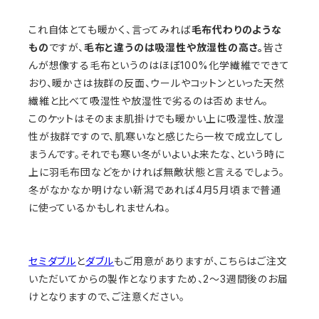
これ自体とても暖かく、言ってみれば
毛布代わりのような
もの
ですが、
毛布と違うのは吸湿性や放湿性の高さ。
皆さ
んが想像する毛布というのはほぼ100%化学繊維でできて
おり、暖かさは抜群の反面、ウールやコットンといった天然
繊維と比べて吸湿性や放湿性で劣るのは否めません。
このケットはそのまま肌掛けでも暖かい上に吸湿性、放湿
性が抜群ですので、肌寒いなと感じたら一枚で成立してし
まうんです。それでも寒い冬がいよいよ来たな、という時に
上に羽毛布団などをかければ無敵状態と言えるでしょう。
冬がなかなか明けない新潟であれば4月5月頃まで普通
に使っているかもしれませんね。
セミダブル
と
ダブル
もご用意がありますが、こちらはご注文
いただいてからの製作となりますため、2〜3週間後のお届
けとなりますので、ご注意ください。