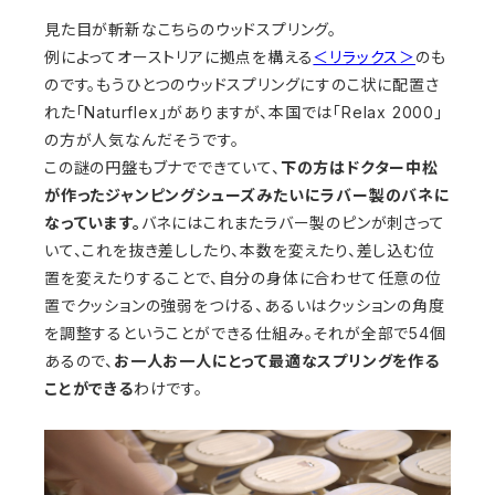
見た目が斬新なこちらのウッドスプリング。
例によってオーストリアに拠点を構える
＜リラックス＞
のも
のです。もうひとつのウッドスプリングにすのこ状に配置さ
れた「Naturflex」がありますが、本国では「Relax 2000」
の方が人気なんだそうです。
この謎の円盤もブナでできていて、
下の方はドクター中松
が作ったジャンピングシューズみたいにラバー製のバネに
なっています。
バネにはこれまたラバー製のピンが刺さって
いて、これを抜き差ししたり、本数を変えたり、差し込む位
置を変えたりすることで、自分の身体に合わせて任意の位
置でクッションの強弱をつける、あるいはクッションの角度
を調整するということができる仕組み。それが全部で54個
あるので、
お一人お一人にとって最適なスプリングを作る
ことができる
わけです。