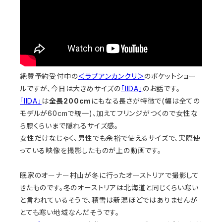
絶賛予約受付中の
＜ラプアンカンクリ＞
のポケットショー
ルですが、今日は大きめサイズの
「IIDA」
のお話です。
「IIDA」
は
全長200cm
にもなる長さが特徴で(幅は全ての
モデルが60cmで統一)、加えてフリンジがつくので女性な
ら膝くらいまで隠れるサイズ感。
女性だけなじゃく、男性でも余裕で使えるサイズで、実際使
っている映像を撮影したものが上の動画です。
眠家のオーナー村山が冬に行ったオーストリアで撮影して
きたものです。冬のオーストリアは北海道と同じくらい寒い
と言われているそうで、積雪は新潟ほどではありませんが
とても寒い地域なんだそうです。