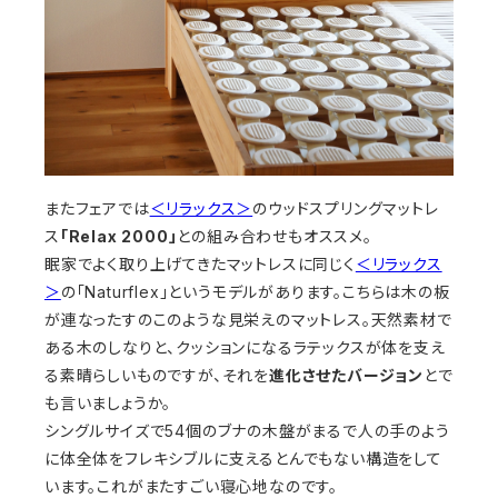
またフェアでは
＜リラックス＞
のウッドスプリングマットレ
ス
「Relax 2000」
との組み合わせもオススメ。
眠家でよく取り上げてきたマットレスに同じく
＜リラックス
＞
の「Naturflex」というモデルがあります。こちらは木の板
が連なったすのこのような見栄えのマットレス。天然素材で
ある木のしなりと、クッションになるラテックスが体を支え
る素晴らしいものですが、それを
進化させたバージョン
とで
も言いましょうか。
シングルサイズで54個のブナの木盤がまるで人の手のよう
に体全体をフレキシブルに支えるとんでもない構造をして
います。これがまたすごい寝心地なのです。