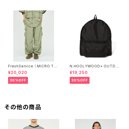
FreshService｜MICRO TYP
N.HOOLYWOOD× OUTDO
EWRITER CARGO PANTS
OR PRODUCTS｜BACKPAC
¥20,020
¥19,250
K(2251-AC02)
30%OFF
30%OFF
その他の商品