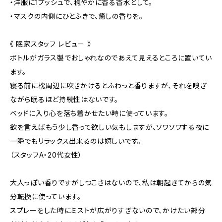
・洋服に1プッシュで、穏やかに香る香水として。
・マスクの内側にひとふきで、癒しの香りを。
《 眠家スタッフ レビュー 》
ボトルがガラス製でおしゃれなのであえて見えるところに置いてい
ます。
寝る前に枕周辺に吹きかけるとふわっと香りますが、それを嗅ぎ
ながら眠るほど持続性はないです。
ベッドに入り心を落ち着かせたい時に使っています。
欲を言えばもう少し香って欲しい気もしますが、ソワソワする夜に
一瞬でもリラックス出来るのは嬉しいです。
（スタッフA・20代女性）
大人っぽい香りですがしつこさはないので、私は朝起きてからの気
分転換に使っています。
スプレーをした時にミストが広がりすぎないので、かけたい部分