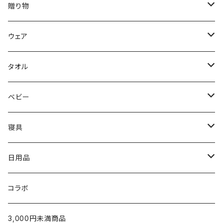
DON'T SLEEP
贈り物
FreshService
母の日ギフト
ウェア
N.HOOLYWOOD
出産祝い
メンズウェア
タオル
〜5,000円
Hippopotamus
結婚祝い
レディースウェア
タオル
ベビー
5,001〜10,000円
〜5,000円
限定カラー
oblada
新築・引越祝い
Tシャツ
ホームグッズ
出産ご準備
寝具
10,001円〜
5,001〜10,000円
〜5,000円
fog linen work
内祝い（お返し）
スウェット・パーカー
家族みんなで使える
枕
日用品
新生児から使える
10,001円〜
5,001〜10,000円
〜5,000円
U字枕
LAPUAN KANKURIT
タオルギフト
シャツ
出産祝いに
タオルケット・肌掛け
グッズ
コラボ
生後5ヶ月以降のお子さまへ
10,000円〜
5,001~10,000円
枕カバー
チーフタオル
POET MEETS DUBWISE
¥1,000〜¥2,999
カーディガン
ベビー服／小物
シーツ・カバー
テーブルウェア
3,000円未満商品