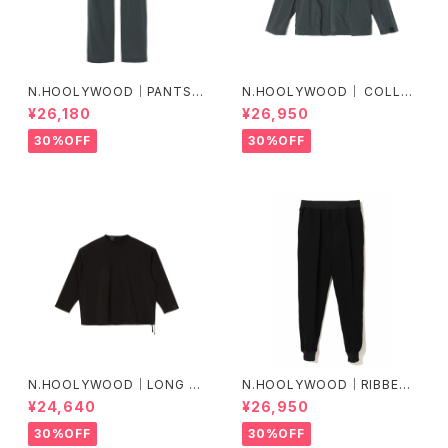
N.HOOLYWOOD｜PANTS｜
N.HOOLYWOOD｜ COLLAR
2251-PT23-005 peg
LESS BLOUSON｜2251-BL0
¥26,180
¥26,950
9-005
30%OFF
30%OFF
N.HOOLYWOOD｜LONG SL
N.HOOLYWOOD｜RIBBED P
EEVE T-SHIRT ｜2251-CS1
ANTS ｜2241-CP05-098 p
¥24,640
¥26,950
4-005 peg
eg
30%OFF
30%OFF