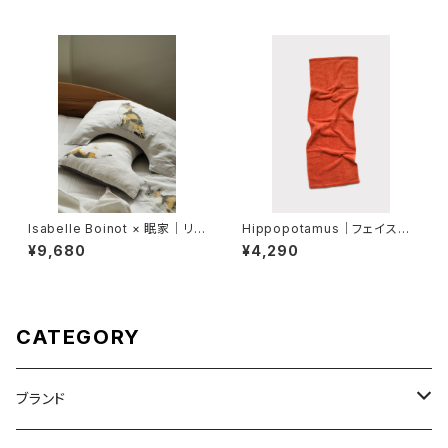
Isabelle Boinot × 眠家｜リ
Hippopotamus｜フェイスタ
ネン U字 枕カバー｜レギュラー
オル
¥9,680
¥4,290
サイズ《眠家 限定アイテム》
CATEGORY
ブランド