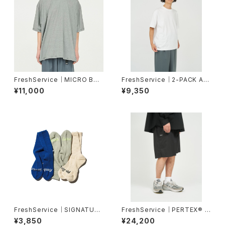
FreshService｜MICRO BOR
FreshService｜2-PACK AL
DER S/S TEE
L WEATHER TEE
¥11,000
¥9,350
FreshService｜SIGNATURE
FreshService｜PERTEX® E
3-PACK SOCKS
QUILIBRIUM EASY SHORTS
¥3,850
¥24,200