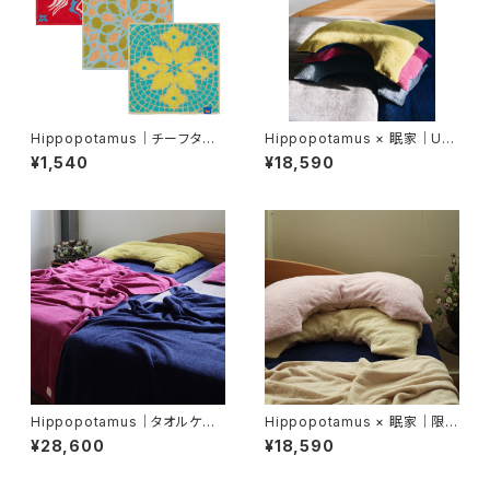
Hippopotamus｜チーフタオ
Hippopotamus × 眠家｜U字
ル〈タイルコレクション〉
枕カバー｜レギュラーサイズ【眠
¥1,540
¥18,590
家限定アイテム】
Hippopotamus｜タオルケット
Hippopotamus × 眠家｜限定
｜シングルサイズ
カラー U字 枕カバー｜レギュラ
¥28,600
¥18,590
ーサイズ【眠家 限定アイテム】